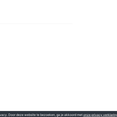
vacy. Door deze website te bezoeken, ga je akkoord met
onze privacy verklarin